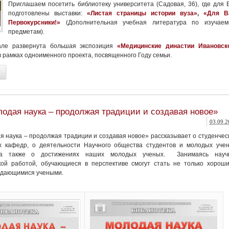
Приглашаем посетить библиотеку университета (Садовая, 36), где для 
подготовлены выставки:
«Листая страницы истории вуза»
,
«Для В
Первокурсники!»
(Дополнительная учебная литература по изучае
предметам).
але развернута большая экспозиция
«Медицинские династии
Ивановск
в рамках одноименного проекта, посвященного Году семьи.
одая наука – продолжая традиции и создавая новое»
03.09.2
 наука – продолжая традиции и создавая новое» рассказывает о студенчес
х кафедр, о деятельности Научного общества студентов и молодых уче
, а также о достижениях наших молодых ученых. Занимаясь науч
кой работой, обучающиеся в перспективе смогут стать не только хорош
выдающимися учеными.