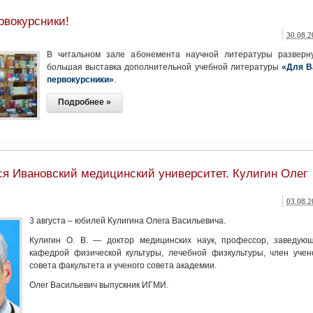
рвокурсники!
30.08.2
В читальном зале абонемента научной литературы разверн
большая выставка дополнительной учебной литературы
«Для В
первокурсники»
.
Подробнее »
ся Ивановский медицинский университет. Кулигин Олег
03.08.2
3 августа – юбилей Кулигина Олега Васильевича.
Кулигин О. В. — доктор медицинских наук, профессор, заведую
кафедрой физической культуры, лечебной физкультуры, член учен
совета факультета и ученого совета академии.
Олег Васильевич выпускник ИГМИ.