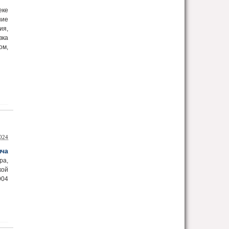
еке
ние
ия,
вка
м,
024
ича
ра,
кой
904