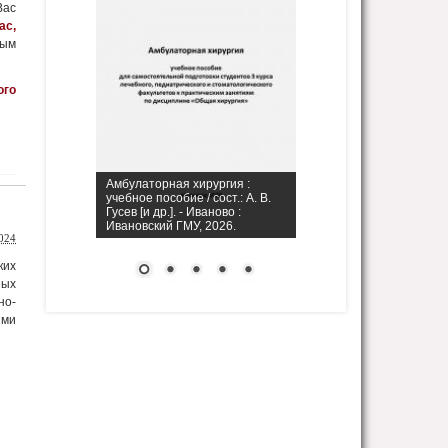
Вас
ас,
мым
ого
Амбулаторная хирургия :
учебное пособие / сост.: А. В.
Гусев [и др.]. - Иваново :
Ивановский ГМУ, 2026.
024
ких
ных
но-
ими