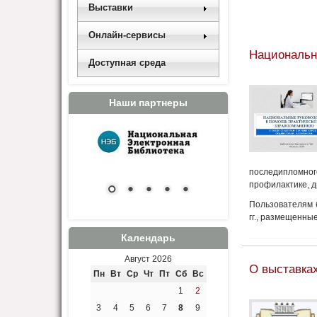
Выставки
Онлайн-сервисы
Национальн
Доступная среда
Наши партнеры
последипломног
профилактике, 
Пользователям 
гг., размещенны
Календарь
Август 2026
О выставках
Пн
Вт
Ср
Чт
Пт
Сб
Вс
1
2
3
4
5
6
7
8
9