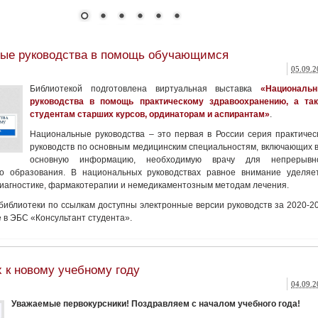
ые руководства в помощь обучающимся
05.09.2
Библиотекой подготовлена виртуальная выставка
«Националь
руководства в помощь практическому здравоохранению, а та
студентам старших курсов, ординаторам и аспирантам»
.
Национальные руководства – это первая в России серия практичес
руководств по основным медицинским специальностям, включающих 
основную информацию, необходимую врачу для непрерывн
о образования. В национальных руководствах равное внимание уделяе
диагностике, фармакотерапии и немедикаментозным методам лечения.
библиотеки по ссылкам доступны электронные версии руководств за 2020-2
е в ЭБС «Консультант студента».
 к новому учебному году
04.09.2
Уважаемые первокурсники! Поздравляем с началом учебного года!