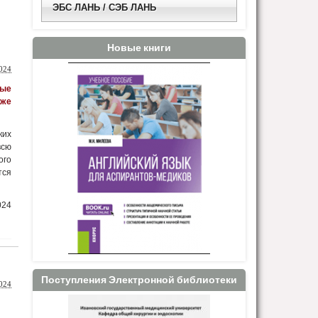
ЭБС ЛАНЬ / СЭБ ЛАНЬ
Новые книги
024
ные
кже
ких
всю
ого
тся
024
Поступления Электронной библиотеки
024