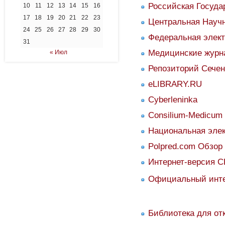
Российская Госуда
10
11
12
13
14
15
16
17
18
19
20
21
22
23
Центральная Науч
24
25
26
27
28
29
30
Федеральная элек
31
Медицинские журна
« Июл
Репозиторий Сечен
eLIBRARY.RU
Cyberleninka
Consilium-Medicum
Национальная элек
Polpred.com Обзо
Интернет-версия
С
Официальный инте
Библиотека для от