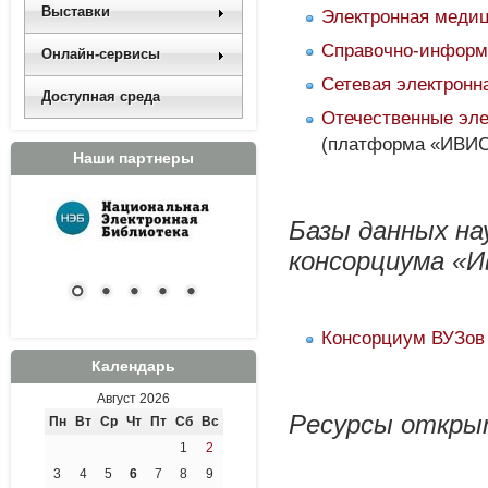
Выставки
Электронная медиц
Справочно-информ
Онлайн-сервисы
Сетевая электронн
Доступная среда
Отечественные эле
(платформа «ИВИС
Наши партнеры
Базы данных на
консорциума «И
Консорциум ВУЗов 
Календарь
Август 2026
Ресурсы откры
Пн
Вт
Ср
Чт
Пт
Сб
Вс
1
2
3
4
5
6
7
8
9