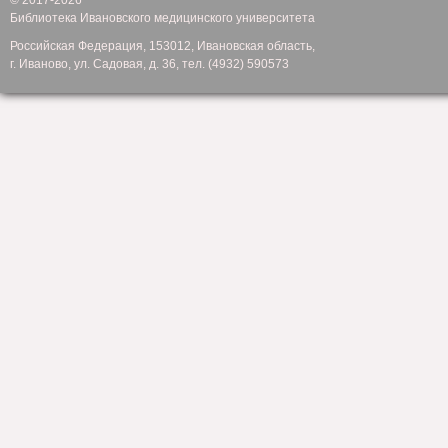
© 2017-2026
Библиотека Ивановского медицинского университета
Российская Федерация, 153012, Ивановская область,
г. Иваново, ул. Садовая, д. 36, тел. (4932) 590573