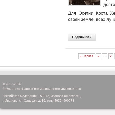
деяте
Для Осетии Коста Х
своей земле, всех луч
Подробнее »
« Первая
«
...
2
© 2017-2026
Библиотека Ивановского медицинского университета
Российская Федерация, 153012, Ивановская область,
г. Иваново, ул. Садовая, д. 36, тел. (4932) 590573