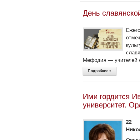
День славянско
Ежег
отме
куль
слав
Мефодия — учителей 
Подробнее »
Ими гордится И
университет. О
22 
Нико
Орло