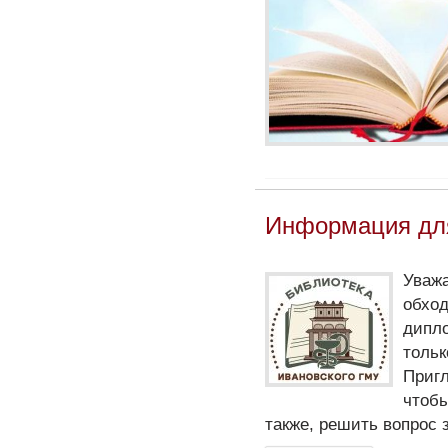
Информация дл
Уваж
обхо
дипл
тольк
Приг
чтобы
также, решить вопрос 