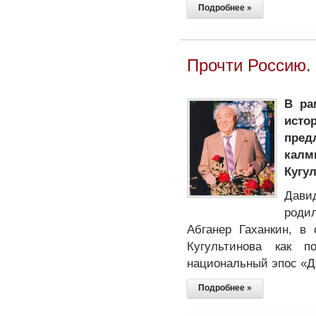
Подробнее »
Прочти Россию. 
В ра
исто
пред
кал
Кугул
Дави
роди
Абганер Гаханкин, в
Кугультинова как 
национальный эпос «Д
Подробнее »