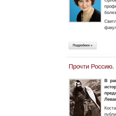
проф
болез
Свет
факул
Подробнее »
Прочти Россию. 
В ра
исто
пред
Леван
Кост
публ