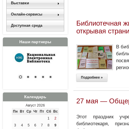
Выставки
Онлайн-сервисы
Библиотечная ж
Доступная среда
открывая стран
Наши партнеры
В биб
библ
посвя
регио
Подробнее »
Календарь
27 мая — Общер
Август 2026
Пн
Вт
Ср
Чт
Пт
Сб
Вс
Этот праздник уч
1
2
библиотекаря, приз
3
4
5
6
7
8
9