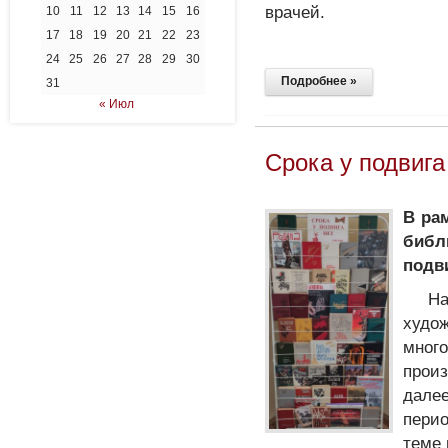
врачей.
10
11
12
13
14
15
16
17
18
19
20
21
22
23
24
25
26
27
28
29
30
Подробнее »
31
« Июл
Срока у подвига
В ра
библ
подви
Н
худо
много
прои
дале
пери
теме 