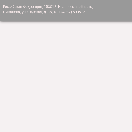
Российская Федерация, 153012, Ивановская область,
г. Иваново, ул. Садовая, д. 36, тел. (4932) 590573