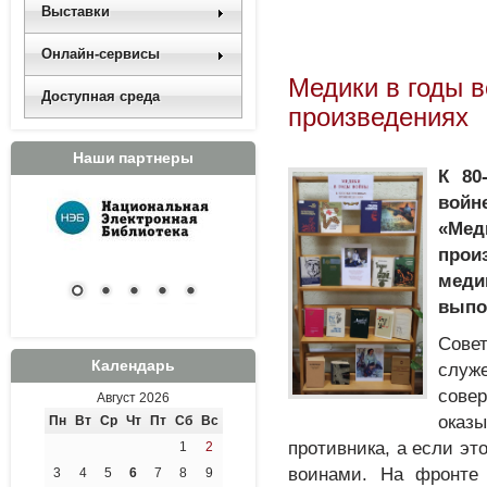
Выставки
Онлайн-сервисы
Медики в годы 
Доступная среда
произведениях
Наши партнеры
К 80
вой
«Ме
про
меди
выпо
Совет
Календарь
служ
сове
Август 2026
оказ
Пн
Вт
Ср
Чт
Пт
Сб
Вс
противника, а если эт
1
2
воинами. На фронте
3
4
5
6
7
8
9