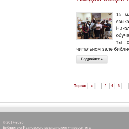
15 м
язык
Нико
обуча
ты с
читальном зале библи
Подробнее »
Первая
«
...
2
4
6
...
© 2017-2026
Библиотека Ивановского медицинского университета