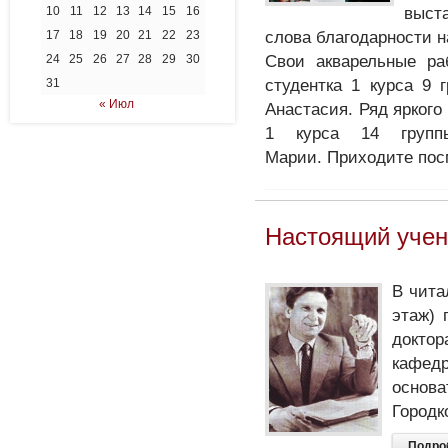
выст
10
11
12
13
14
15
16
слова благодарности 
17
18
19
20
21
22
23
Свои акварельные ра
24
25
26
27
28
29
30
студентка 1 курса 9 
31
« Июл
Анастасия. Ряд яркого
1 курса 14 группы
Марии.
Приходите пос
Настоящий учен
В чита
этаж) 
доктор
кафедр
основа
Городк
Подро