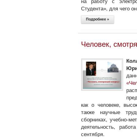
на работу с электр
Студента», для чего о
Подробнее »
Человек, смотр
Кол
Юри
дан
«Че
рас
пре
как о человеке, выс
также научные тру
сборниках, учебно-ме
деятельность, работ
сентября.