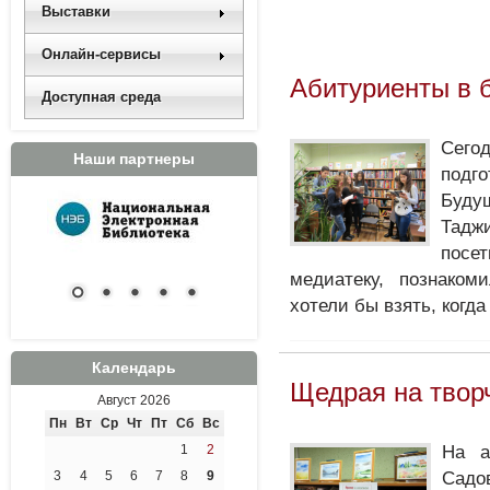
Выставки
Онлайн-сервисы
Абитуриенты в 
Доступная среда
Сего
Наши партнеры
подг
Буд
Тадж
посе
медиатеку, познаком
хотели бы взять, когд
Календарь
Щедрая на твор
Август 2026
Пн
Вт
Ср
Чт
Пт
Сб
Вс
На а
1
2
Садов
3
4
5
6
7
8
9