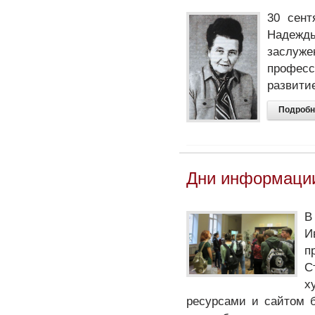
30 сент
Надежд
заслуже
профес
развити
Подробн
Дни информации
В
И
п
С
х
ресурсами и сайтом 