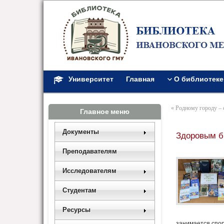
Университет
Главная
О библиотеке
«
Родному городу –
Главное меню
Документы
Здоровым б
Преподавателям
Исследователям
Студентам
Ресурсы
занимается спор