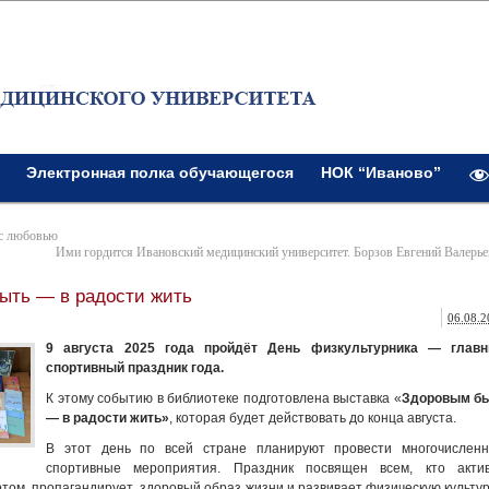
Электронная полка обучающегося
НОК “Иваново”
 с любовью
Ими гордится Ивановский медицинский университет. Борзов Евгений Валерь
ыть — в радости жить
06.08.2
9 августа 2025 года пройдёт День физкультурника — глав
спортивный праздник года.
К этому событию в библиотеке подготовлена выставка «
Здоровым б
— в радости жить»
, которая будет действовать до конца августа.
В этот день по всей стране планируют провести многочислен
спортивные мероприятия. Праздник посвящен всем, кто акти
том, пропагандирует здоровый образ жизни и развивает физическую культур