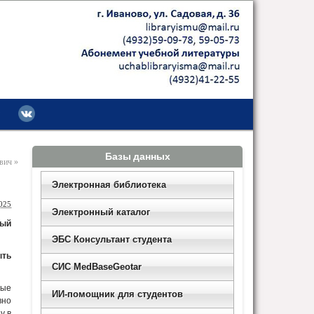
Базы данных
евич
»
Электронная библиотека
025
Электронный каталог
ный
ЭБС Консультант студента
ыть
СИС MedBaseGeotar
ные
ИИ-помощник для студентов
вно
у в