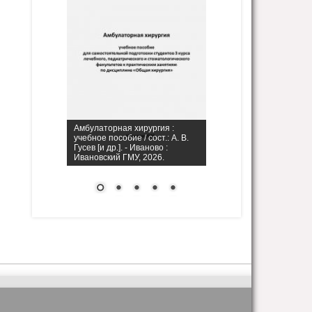
Амбулаторная хирургия :
учебное пособие / сост.: А. В.
Гусев [и др.]. - Иваново :
Ивановский ГМУ, 2026.