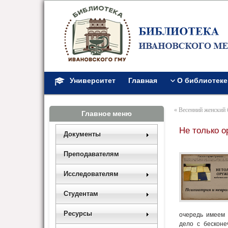
Университет
Главная
О библиотеке
«
Весенний женский 
Главное меню
Не только о
Документы
Преподавателям
Исследователям
Студентам
Ресурсы
очередь имеем 
дело с бескон