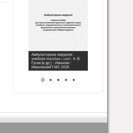
Амбулаторная хирургия :
учебное пособие / сост.: А. В.
Гусев [и др.]. - Иваново :
Ивановский ГМУ, 2026.