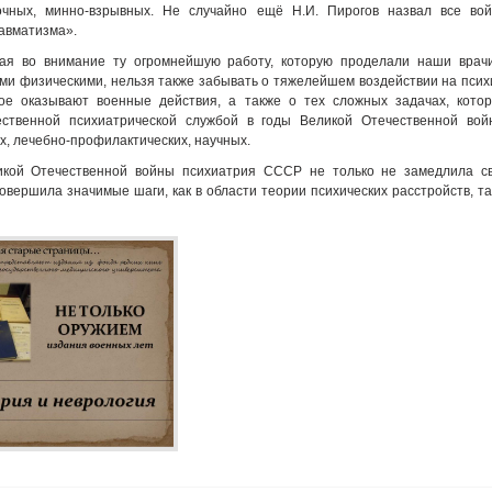
очных, минно-взрывных.
Не случайно ещё Н.И. Пирогов назвал все во
авматизма».
ая во внимание ту огромнейшую работу, которую проделали наши врач
ми физическими, нельзя также забывать о тяжелейшем воздействии на псих
рое оказывают военные действия, а также о тех сложных задачах, кото
ственной психиатрической службой в годы Великой Отечественной вой
, лечебно-профилактических, научных.
икой Отечественной войны психиатрия СССР не только не замедлила с
совершила значимые шаги, как в области теории психических расстройств, та