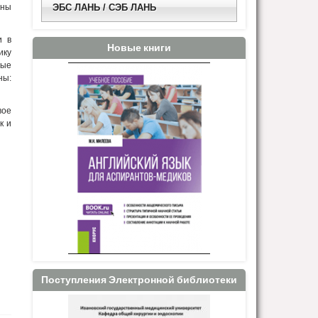
йны
ЭБС ЛАНЬ / СЭБ ЛАНЬ
и в
Новые книги
ику
рые
ны:
вое
к и
Поступления Электронной библиотеки