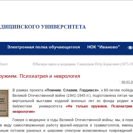
Электронная полка обучающегося
НОК “Иваново”
букет
Юбиляры науки и медицины. Ганнушкин Пётр Борисович (1875-19
ружием. Психиатрия и неврология
06.03.2
В рамках проекта
«Помним. Славим. Гордимся»
, к 80-летию побед
Великой Отечественной войне (1941-1945 гг.), подготовлена пятая ча
виртуальной выставки изданий военных лет из фонда редких к
библиотеки университета
«Не только оружием. Психиатри
неврология»
.
Говоря о медицине в годы Великой Отечественной войны, мы, в пер
в виду самоотверженную работу врачей-хирургов и травматологов, имею
ечным потоком раненых и широким спектром всевозможных повреждени