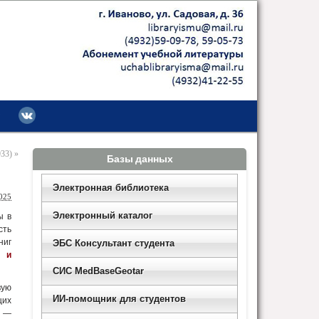
33)
»
Базы данных
Электронная библиотека
025
Электронный каталог
ы в
сть
ниг
ЭБС Консультант студента
я и
СИС MedBaseGeotar
вую
ИИ-помощник для студентов
щих
й —