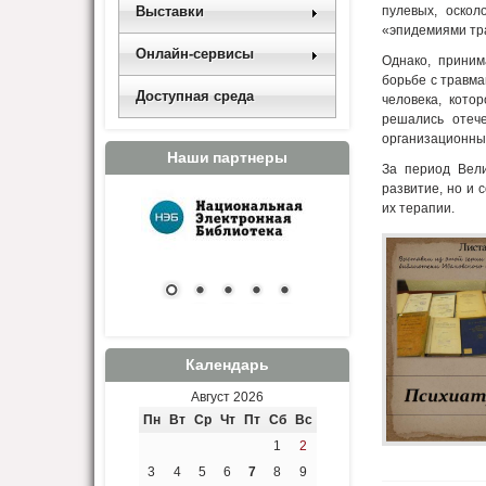
Выставки
пулевых, оскол
«эпидемиями тр
Онлайн-сервисы
Однако, приним
борьбе с травма
Доступная среда
человека, кото
решались отече
организационных
Наши партнеры
За период Вел
развитие, но и 
их терапии.
Календарь
Август 2026
Пн
Вт
Ср
Чт
Пт
Сб
Вс
1
2
3
4
5
6
7
8
9